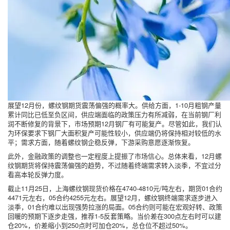
展望12月份，螺纹钢期货震荡偏强的概率大。供给方面，1-10月粗钢产量
累计同比已低至负区间，供应端面临的政策压力有所减弱，在当前钢厂利
润不断修复的背景下，市场预期12月钢厂有可能复产。尽管如此，我们认
为环保要求下钢厂大面积复产可能性较小，供应端仍将保持相对较低的水
平；需求方面，随着螺纹钢企稳反弹，下游采购意愿逐渐恢复。
此外，金融政策的调整也一定程度上提振了市场信心。总体来看，12月螺
纹钢期货将保持震荡偏强的趋势，不过随着终端需求转入淡季，不宜过分
看高本轮反弹力度。
截止11月25日，上海螺纹钢现货价格在4740-4810元/吨左右，期货01合约
4471元左右，05合约4255元左右。展望12月，螺纹钢终端需求逐步进入
淡季，01合约难以出现强势拉涨的局面。05合约则可能在宏观好转、政策
回暖的预期下逐步走强，推荐1-5反套策略。当价差在300点左右时可以建
仓20%，价差缩小到250点时可加仓20%，总仓位不超过50%。